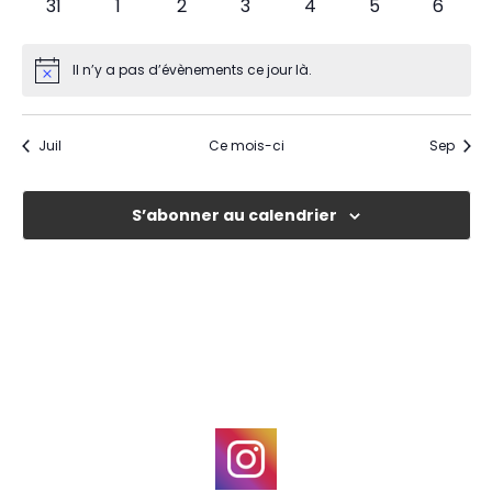
0
0
0
0
0
0
0
31
1
2
3
4
5
6
évènements
évènements
évènements
évènements
évènements
évènements
évène
Il n’y a pas d’évènements ce jour là.
Notice
Juil
Ce mois-ci
Sep
S’abonner au calendrier